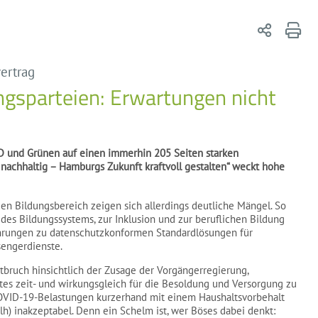
ertrag
ungsparteien: Erwartungen nicht
PD und Grünen auf einen immerhin 205 Seiten starken
h, nachhaltig – Hamburgs Zukunft kraftvoll gestalten“ weckt hohe
en Bildungsbereich zeigen sich allerdings deutliche Mängel. So
 des Bildungssystems, zur Inklusion und zur beruflichen Bildung
ührungen zu datenschutzkonformen Standardlösungen für
engerdienste.
tbruch hinsichtlich der Zusage der Vorgängerregierung,
stes zeit- und wirkungsgleich für die Besoldung und Versorgung zu
COVID-19-Belastungen kurzerhand mit einem Haushaltsvorbehalt
h) inakzeptabel. Denn ein Schelm ist, wer Böses dabei denkt: