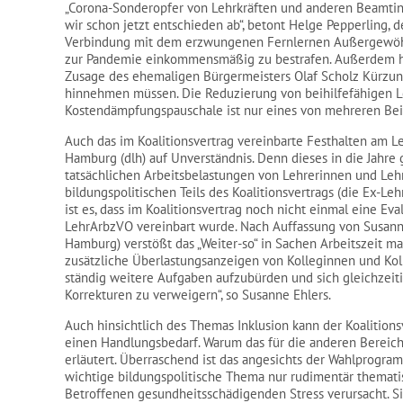
„Corona-Sonderopfer von Lehrkräften und anderen Beamti
wir schon jetzt entschieden ab“, betont Helge Pepperling, d
Verbindung mit dem erzwungenen Fernlernen Außergewöhnl
zur Pandemie einkommensmäßig zu bestrafen. Außerdem h
Zusage des ehemaligen Bürgermeisters Olaf Scholz Kürzun
hinnehmen müssen. Die Reduzierung von beihilfefähigen L
Kostendämpfungspauschale ist nur eines von mehreren Beis
Auch das im Koalitionsvertrag vereinbarte Festhalten am L
Hamburg (dlh) auf Unverständnis. Denn dieses in die Jahr
tatsächlichen Arbeitsbelastungen von Lehrerinnen und Leh
bildungspolitischen Teils des Koalitionsvertrags (die Ex-L
ist es, dass im Koalitionsvertrag noch nicht einmal eine 
LehrArbzVO vereinbart wurde. Nach Auffassung von Susanne
Hamburg) verstößt das „Weiter-so“ in Sachen Arbeitszeit ma
zusätzliche Überlastungsanzeigen von Kolleginnen und Koll
ständig weitere Aufgaben aufzubürden und sich gleichzeit
Korrekturen zu verweigern“, so Susanne Ehlers.
Auch hinsichtlich des Themas Inklusion kann der Koalitionsv
einen Handlungsbedarf. Warum das für die anderen Bereiche
erläutert. Überraschend ist das angesichts der Wahlprogram
wichtige bildungspolitische Thema nur rudimentär thematisie
Betroffenen gesundheitsschädigenden Stress verursacht. Si