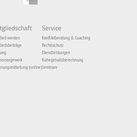
tgliedschaft
Service
lied werden
Konfliktberatung & Coaching
liedsbeiträge
Rechtsschutz
zung
Dienstleistungen
 vorsorgewerk
Ruhegehaltsberechnung
rungsmitteilung (online)
Seminare