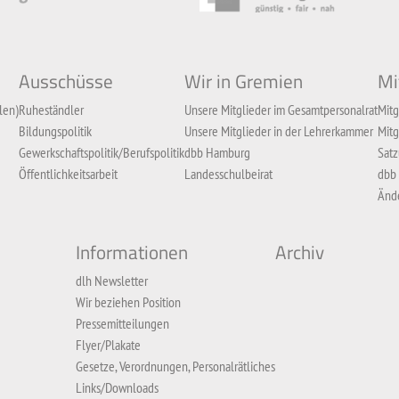
Ausschüsse
Wir in Gremien
Mi
len)
Ruheständler
Unsere Mitglieder im Gesamtpersonalrat
Mitg
Bildungspolitik
Unsere Mitglieder in der Lehrerkammer
Mitg
Gewerkschaftspolitik/Berufspolitik
dbb Hamburg
Sat
Öffentlichkeitsarbeit
Landesschulbeirat
dbb
Ände
Informationen
Archiv
dlh Newsletter
Wir beziehen Position
Pressemitteilungen
Flyer/Plakate
Gesetze, Verordnungen, Personalrätliches
Links/Downloads