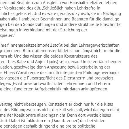
nnen und Beamten zum Ausgleich von Haushaltsdefiziten lehnen
er Vorsitzende des dlh. „Schließlich haben Lehrkräfte in
iches geleistet. Und es wäre geradezu zynisch, sie im Nachgang
aben alle Hamburger Beamtinnen und Beamten für die damalige
gen bei den Sonderzahlungen und andere strukturelle Einschnitte
eistungen in Verbindung mit der Streichung der
pielen.“
ehrer*innenarbeitszeitmodell stößt bei den Lehrergewerkschaften
e gekommene Bürokratiemonster bildet schon längst nicht mehr die
rern ab. Und das wissen die beiden Konstrukteure des
ehrer Thies Rabe und Anjes Tjarks) sehr genau. Umso enttäuschender
Evaluation, geschweige denn Anpassung bzw. Überarbeitung der
 Ehlers (Vorsitzende des im dlh integrierten Philologenverbands
ssiv gegen die Fürsorgepflicht des Dienstherrn und provoziert
egen. „Es ist unverantwortlich, den Lehrerinnen und Lehrern
ig einer fundierten Aufgabenkritik mit daran anknüpfenden
ertrag nicht überzeugen. Konstatiert er doch nur für die Kitas
 des Bildungswesens nicht der Fall sein soll, wird dagegen nicht
me der Koalitionäre allerdings nicht. Denn dort wurde dieses
rt. Dabei ist Inklusion ein „Dauerbrenner“, der bei vielen
e benötigen deshalb dringend eine breite politische