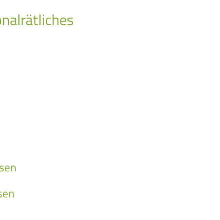
nalrätliches
esen
sen