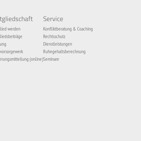
tgliedschaft
Service
lied werden
Konfliktberatung & Coaching
liedsbeiträge
Rechtsschutz
zung
Dienstleistungen
 vorsorgewerk
Ruhegehaltsberechnung
rungsmitteilung (online)
Seminare