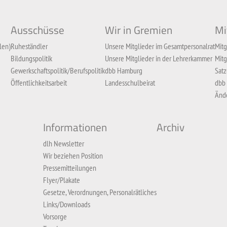
Ausschüsse
Wir in Gremien
Mi
len)
Ruheständler
Unsere Mitglieder im Gesamtpersonalrat
Mitg
Bildungspolitik
Unsere Mitglieder in der Lehrerkammer
Mitg
Gewerkschaftspolitik/Berufspolitik
dbb Hamburg
Sat
Öffentlichkeitsarbeit
Landesschulbeirat
dbb
Ände
Informationen
Archiv
dlh Newsletter
Wir beziehen Position
Pressemitteilungen
Flyer/Plakate
Gesetze, Verordnungen, Personalrätliches
Links/Downloads
Vorsorge