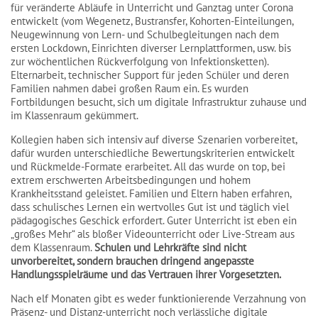
für veränderte Abläufe in Unterricht und Ganztag unter Corona
entwickelt (vom Wegenetz, Bustransfer, Kohorten-Einteilungen,
Neugewinnung von Lern- und Schulbegleitungen nach dem
ersten Lockdown, Einrichten diverser Lernplattformen, usw. bis
zur wöchentlichen Rückverfolgung von Infektionsketten).
Elternarbeit, technischer Support für jeden Schüler und deren
Familien nahmen dabei großen Raum ein. Es wurden
Fortbildungen besucht, sich um digitale Infrastruktur zuhause und
im Klassenraum gekümmert.
Kollegien haben sich intensiv auf diverse Szenarien vorbereitet,
dafür wurden unterschiedliche Bewertungskriterien entwickelt
und Rückmelde-Formate erarbeitet. All das wurde on top, bei
extrem erschwerten Arbeitsbedingungen und hohem
Krankheitsstand geleistet. Familien und Eltern haben erfahren,
dass schulisches Lernen ein wertvolles Gut ist und täglich viel
pädagogisches Geschick erfordert. Guter Unterricht ist eben ein
„großes Mehr“ als bloßer Videounterricht oder Live-Stream aus
dem Klassenraum.
Schulen und Lehrkräfte sind nicht
unvorbereitet, sondern brauchen dringend angepasste
Handlungsspielräume und das Vertrauen ihrer Vorgesetzten.
Nach elf Monaten gibt es weder funktionierende Verzahnung von
Präsenz- und Distanz-unterricht noch verlässliche digitale